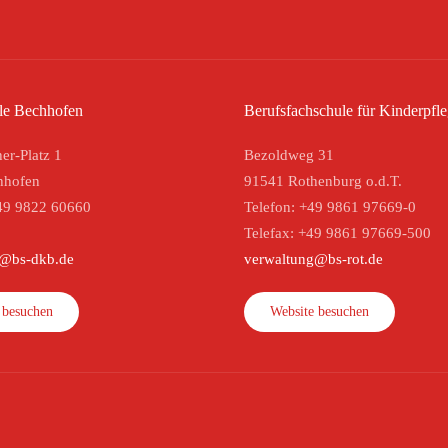
le Bechhofen
Berufsfachschule für Kinderpfl
er-Platz 1
Bezoldweg 31
hhofen
91541 Rothenburg o.d.T.
49 9822 60660
Telefon: +49 9861 97669-0
Telefax: +49 9861 97669-500
g@bs-dkb.de
verwaltung@bs-rot.de
 besuchen
Website besuchen