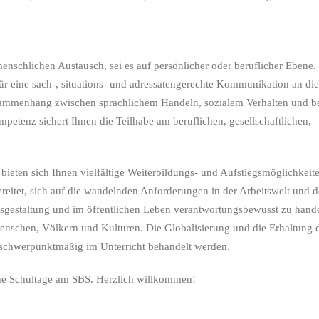
enschlichen Austausch, sei es auf persönlicher oder beruflicher Ebene.
ür eine sach-, situations- und adressatengerechte Kommunikation an di
sammenhang zwischen sprachlichem Handeln, sozialem Verhalten und be
etenz sichert Ihnen die Teilhabe am beruflichen, gesellschaftlichen,
ieten sich Ihnen vielfältige Weiterbildungs- und Aufstiegsmöglichkeit
ereitet, sich auf die wandelnden Anforderungen in der Arbeitswelt und d
ensgestaltung und im öffentlichen Leben verantwortungsbewusst zu hand
enschen, Völkern und Kulturen. Die Globalisierung und die Erhaltung 
 schwerpunktmäßig im Unterricht behandelt werden.
che Schultage am SBS. Herzlich willkommen!