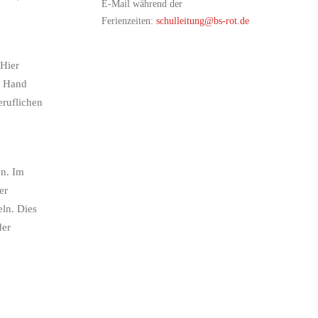
E-Mail während der
Ferienzeiten:
schulleitung@bs-rot.de
 Hier
e Hand
ruflichen
en. Im
er
eln. Dies
der