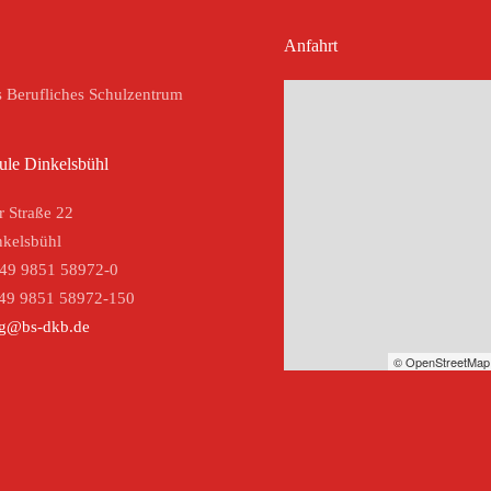
Anfahrt
s Berufliches Schulzentrum
ule Dinkelsbühl
r Straße 22
kelsbühl
+49 9851 58972-0
+49 9851 58972-150
ng@bs-dkb.de
© OpenStreetMap 