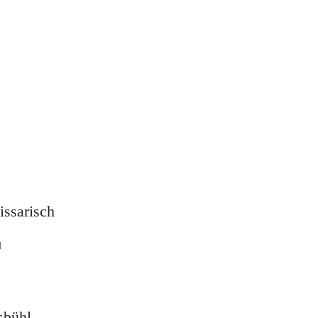
issarisch
l
sbühl