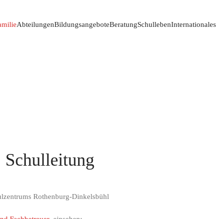
amilie
Abteilungen
Bildungsangebote
Beratung
Schulleben
Internationales
Schulleitung
hulzentrums Rothenburg-Dinkelsbühl